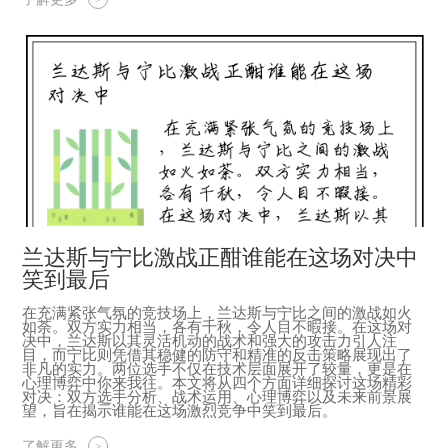
>
兰达斯与宁比激战正酣谁能在这场对决中
笑到最后
在充满紧张气氛的竞技场上，兰达斯与宁比之间的激战如火
如荼。双方实力相当，各有千秋，令人目不暇接。在这场对
决中，兰达斯以其灵活机动的战术和强大的攻击力引人注
目，而宁比则凭借其稳健的防守和精准的反击策略展现出了
非凡的实力。两位选手不仅在技术层面展开了较量，更是在
心理博弈中你来我往。本文将从四个方面详细探讨这场精彩
对决：双方选手分析、战术运用、心理博弈以及未来前景展
望，旨在揭示谁能在这场激烈竞争中笑到最后。
了解更多
>