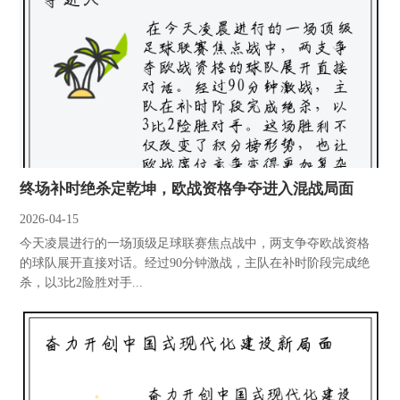
终场补时绝杀定乾坤，欧战资格争夺进入混战局面
2026-04-15
今天凌晨进行的一场顶级足球联赛焦点战中，两支争夺欧战资格
的球队展开直接对话。经过90分钟激战，主队在补时阶段完成绝
杀，以3比2险胜对手...