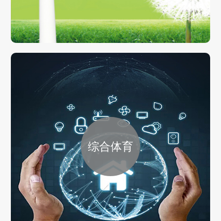
点播服务、竞猜游戏、图文资讯、球星人物
NBA
CBA
中国篮球
篮球世界杯
综合体育